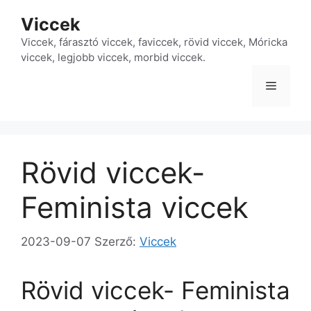
Kilépés
Viccek
a
tartalomba
Viccek, fárasztó viccek, faviccek, rövid viccek, Móricka
viccek, legjobb viccek, morbid viccek.
Menü
Rövid viccek-
Feminista viccek
2023-09-07
Szerző:
Viccek
Rövid viccek- Feminista