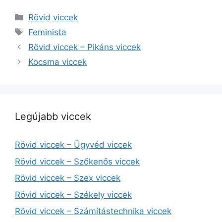
Kategória
Rövid viccek
Címkék
Feminista
Rövid viccek – Pikáns viccek
Kocsma viccek
Legújabb viccek
Rövid viccek – Ügyvéd viccek
Rövid viccek – Szőkenős viccek
Rövid viccek – Szex viccek
Rövid viccek – Székely viccek
Rövid viccek – Számítástechnika viccek