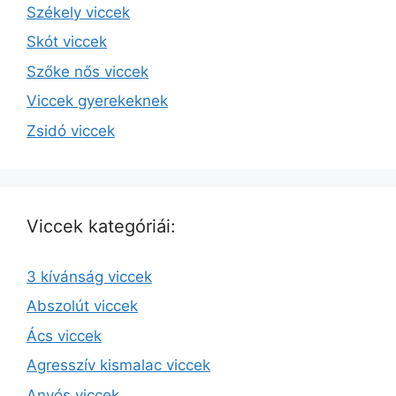
Székely viccek
Skót viccek
Szőke nős viccek
Viccek gyerekeknek
Zsidó viccek
Viccek kategóriái:
3 kívánság viccek
Abszolút viccek
Ács viccek
Agresszív kismalac viccek
Anyós viccek