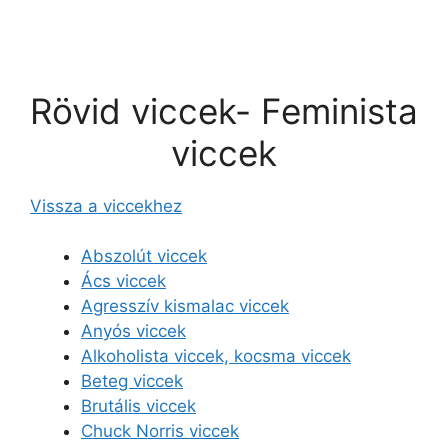
Rövid viccek- Feminista
viccek
Vissza a viccekhez
Abszolút viccek
Ács viccek
Agresszív kismalac viccek
Anyós viccek
Alkoholista viccek, kocsma viccek
Beteg viccek
Brutális viccek
Chuck Norris viccek