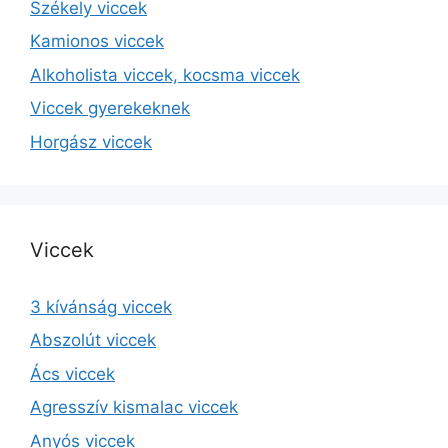
Székely viccek
Kamionos viccek
Alkoholista viccek, kocsma viccek
Viccek gyerekeknek
Horgász viccek
Viccek
3 kívánság viccek
Abszolút viccek
Ács viccek
Agresszív kismalac viccek
Anyós viccek